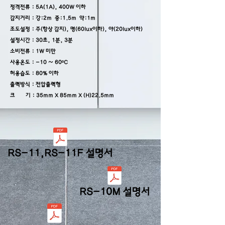
정격전류 : 5A(1A), 400W 이하
감지거리 :
강:2m 중:1.5m 약:1m
조도설정 : 주(항상 감지), 명(60lux이하), 야(20lux이하)
설정시간 : 30초, 1분, 3분
소비전류 : 1W 미만
사용온도 : -10 ~ 60ºC
허용습도 : 80% 이하
출력방식 : 전압출력형
​크 기 : 35mm X 85mm X (H)22.5mm
RS-11,RS-11F 설명서
RS-10M 설명서