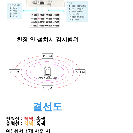
천장 안 설치시 감지범위
결선도
전원선 :
적색
, 흑색
​출력선 :
황색
, 흑색
​예) 센서 1개 사용 시