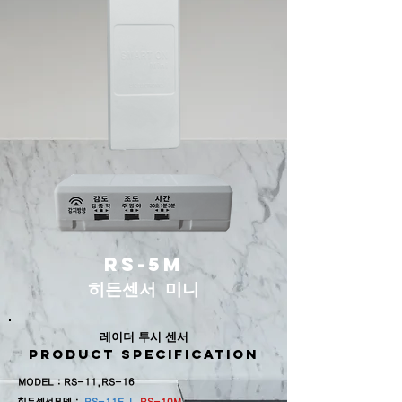
rs-5m
​히든센서 미니
​레이더 투시 센서
product specification
MODEL : RS-11,RS-16