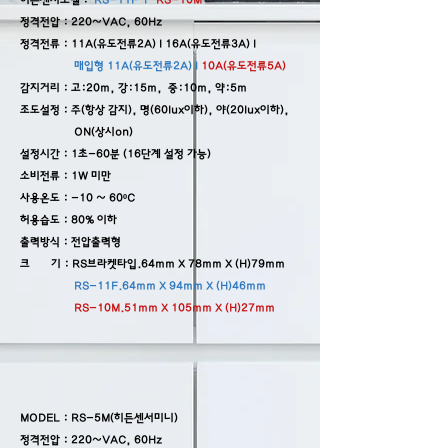
히든센서모델 :
RS-11F I
RS-10M
정격전압 : 220~VAC, 60Hz
정격전류 : 11A(유도전류2A) l
16A(유도전류3A) l
매입형 11A(유도전류2A) I
10A(유도전류5A)
감지거리 : 고:20m, 강:15m, 중:10m, 약:5m
조도설정 : 주(항상 감지), 명(60lux이하), 야(20lux이하),
ON(상시on)
설정시간 : 1초-60분 (16단계 설정 가능)
소비전류 : 1W 미만
사용온도 : -10 ~ 60ºC
허용습도 : 80% 이하
출력방식 : 전압출력형
크 기 : RS브라켓타입.64mm X 78mm X (H)79mm
RS-11F.64mm X 94mm X (H)46mm
RS-10M.51mm X 105mm X (H)27mm
MODEL : RS-5M(히든센서미니)
정격전압 :
220~VAC, 60Hz